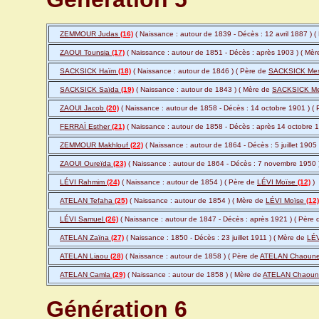
ZEMMOUR Judas
(16)
( Naissance : autour de 1839 - Décès : 12 avril 1887 ) 
ZAOUI Tounsia
(17)
( Naissance : autour de 1851 - Décès : après 1903 ) ( Mè
SACKSICK Haïm
(18)
( Naissance : autour de 1846 ) ( Père de
SACKSICK Me
SACKSICK Saïda
(19)
( Naissance : autour de 1843 ) ( Mère de
SACKSICK M
ZAOUI Jacob
(20)
( Naissance : autour de 1858 - Décès : 14 octobre 1901 ) (
FERRAÏ Esther
(21)
( Naissance : autour de 1858 - Décès : après 14 octobre 
ZEMMOUR Makhlouf
(22)
( Naissance : autour de 1864 - Décès : 5 juillet 1905
ZAOUI Oureïda
(23)
( Naissance : autour de 1864 - Décès : 7 novembre 1950 
LÉVI Rahmim
(24)
( Naissance : autour de 1854 ) ( Père de
LÉVI Moïse
(12)
)
ATELAN Tefaha
(25)
( Naissance : autour de 1854 ) ( Mère de
LÉVI Moïse
(12)
LÉVI Samuel
(26)
( Naissance : autour de 1847 - Décès : après 1921 ) ( Père
ATELAN Zaïna
(27)
( Naissance : 1850 - Décès : 23 juillet 1911 ) ( Mère de
LÉ
ATELAN Liaou
(28)
( Naissance : autour de 1858 ) ( Père de
ATELAN Chaoun
ATELAN Camla
(29)
( Naissance : autour de 1858 ) ( Mère de
ATELAN Chaou
Génération 6