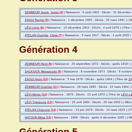
ZEMMOUR Jacob, Justin
(4)
( Naissance : 6 août 1902 - Décès : 31 décembre
ZAOUI Rachel
(5)
( Naissance : 1 décembre 1905 - Décès : 26 mars 1991 ) ( 
LÉVI Léon
(6)
( Naissance : 14 décembre 1903 - Décès : 4 avril 1978 ) ( Père
ATELAN Oureïda, Claire
(7)
( Naissance : 3 mars 1917 - Décès : 3 août 2005 )
Génération 4
ZEMMOUR Haïm
(8)
( Naissance : 20 septembre 1872 - Décès : après 1919 ) 
SACKSICK Messaouda
(9)
( Naissance : 8 novembre 1873 - Décès : 8 octobre
ZAOUI Haïm
(10)
( Naissance : 5 mai 1879 - Décès : après 1964 ) ( Père de
ZA
ZEMMOUR Oureïda
(11)
( Naissance : 28 mars 1885 - Décès : 22 mars 1964 )
LÉVI Moïse
(12)
( Naissance : 1875 - Décès : 15 avril 1970 ) ( Père de
LÉVI L
LÉVI Ymmouna
(13)
( Naissance : 28 avril 1883 - Décès : 29 mai 1950 ) ( Mèr
ATELAN Chaoune
(14)
( Naissance : 13 juin 1879 - Décès : 10 mars 1925 ) ( 
HAYOUN Mima
(15)
( Naissance : 1888 - Décès : après 4 décembre 1935 ) ( M
Génération 5