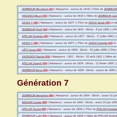
ZEMMOUR Menahem
(32)
( Naissance : autour de 1818 ) ( Père de
ZEMMOUR
HADJADJ Mouni
(33)
( Naissance : autour de 1818 ) ( Mère de
ZEMMOUR Jud
ZAOUI Y
(40)
( Naissance : autour de 1837 ) ( Père de
ZAOUI Jacob
(20)
et d
ZEMMOUR Fredj
(44)
( Naissance : autour de 1825 - Décès : 9 juin 1892 ) ( P
ATELAN Oureïda
(45)
( Naissance : autour de 1827 - Décès : 17 juillet 1884 )
ZAOUI Y
(46)
( Naissance : autour de 1837 ) ( Père de
ZAOUI Oureïda
(23)
et
LÉVI Jonas
(52)
( Naissance : autour de 1806 - Décès : 25 juillet 1896 ) ( Pèr
SACKSICK Rachel
(53)
( Naissance : 1821 - Décès : 20 août 1901 ) ( Mère de
ATELAN Joseph
(54)
( Naissance : autour de 1829 - Décès : 12 février 1900 ) 
ZEMMOUR Baya
(55)
( Naissance : autour de 1829 - Décès : autour de 1889 )
Génération 7
ZEMMOUR Menahem
(88)
( Naissance : autour de 1804 - Décès : avant 10 jui
NADJAR Camire
(89)
( Naissance : autour de 1804 - Décès : avant 10 juin 189
ATELAN Tounsi
(90)
( Naissance : autour de 1808 ) ( Père de
ATELAN Oureïd
ZEMMOUR Lakri
(91)
( Naissance : autour de 1808 ) ( Mère de
ATELAN Oureï