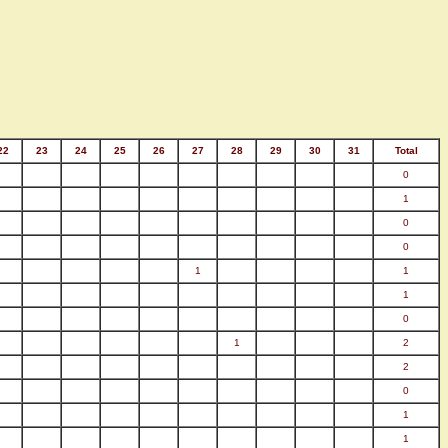
22
23
24
25
26
27
28
29
30
31
Total
0
1
0
0
1
1
1
0
1
2
2
0
1
1