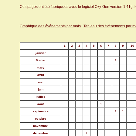
Ces pages ont été fabriquées avec le logiciel Oxy-Gen version 1.41g, 
Graphique des événements par mois
Tableau des événements par m
1
2
3
4
5
6
7
8
9
10
janvier
février
1
mars
avril
mai
juin
juillet
août
1
septembre
1
1
octobre
novembre
décembre
1