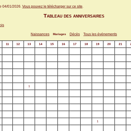
le 04/01/2026.
Vous pouvez le télécharger sur ce site
.
Tableau des anniversaires
ois
Naissances
Décès
Tous les événements
Mariages
11
12
13
14
15
16
17
18
19
20
21
1
1