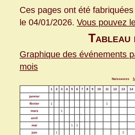
Ces pages ont été fabriquées 
le 04/01/2026.
Vous pouvez le
Tableau 
Graphique des événements p
mois
M
Naissances
1
2
3
4
5
6
7
8
9
10
11
12
13
14
janvier
février
1
1
mars
1
avril
mai
1
1
juin
1
2